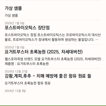
가상 샘플
가상 샘플
2025년 1월 5일
포스트바이오틱스 장단점
포스트바이오틱스 장점 포스트바이오틱스는 프로바이오틱스의 대사산
물로, 프로바이오틱스가 장내에서 활동하며 생성하는 물질입니다. 영
상에서는 포스트바이오틱스가 프로바이오틱스보다 더욱 강력한 효과
2025년 1월 5일
를 발휘할 수 있다고 주장합니다. 포스트바이오틱스는 위산이나 담즙
요거트부스터 초록농원 (2025, 차세대버전)
산에 영향을 받지 않아 장까지 살아서 도달할 수 있으며, 장 점막에 바
로 부착되어 장내 환경을 개선하는 데 도움을 줍니다. 또한, 포스트바이
헬스포라꼭씹 브랜드 모델 요거트부스터 초록농원 (2025, 차세대버전)
오틱스는 면역력 증강, 항염증 작용 등 다양한 효능을
제품명 : 요거트부스터 초록농원
2024년 12월 27일
강황,계피,후추 - 치매 예방에 좋은 함유 원료 들
요거트부스터 초록농윈 함유 원료
2024년 12월 9일